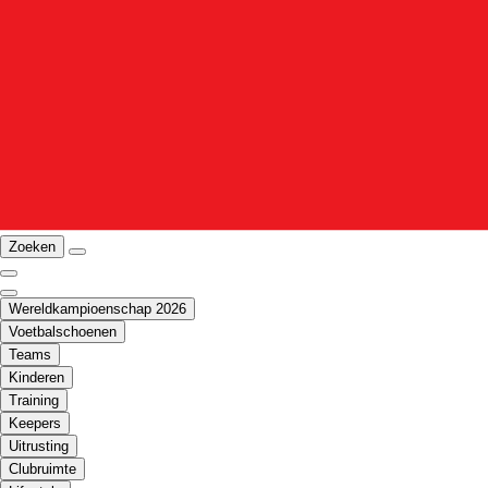
Zoeken
Wereldkampioenschap 2026
Voetbalschoenen
Teams
Kinderen
Training
Keepers
Uitrusting
Clubruimte