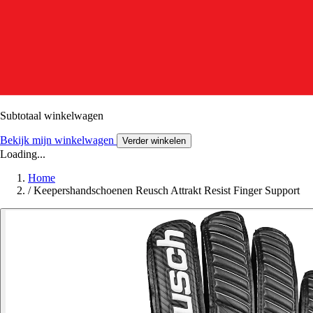
Subtotaal winkelwagen
Bekijk mijn winkelwagen
Verder winkelen
Loading...
Home
/
Keepershandschoenen Reusch Attrakt Resist Finger Support