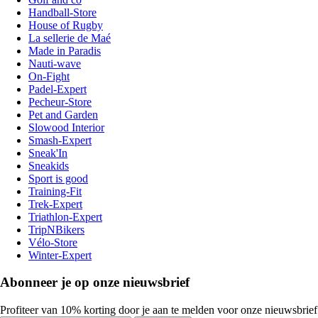
Handball-Store
House of Rugby
La sellerie de Maé
Made in Paradis
Nauti-wave
On-Fight
Padel-Expert
Pecheur-Store
Pet and Garden
Slowood Interior
Smash-Expert
Sneak'In
Sneakids
Sport is good
Training-Fit
Trek-Expert
Triathlon-Expert
TripNBikers
Vélo-Store
Winter-Expert
Abonneer je op onze nieuwsbrief
Profiteer van 10% korting door je aan te melden voor onze nieuwsbrief