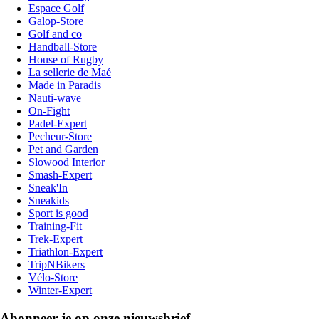
Espace Golf
Galop-Store
Golf and co
Handball-Store
House of Rugby
La sellerie de Maé
Made in Paradis
Nauti-wave
On-Fight
Padel-Expert
Pecheur-Store
Pet and Garden
Slowood Interior
Smash-Expert
Sneak'In
Sneakids
Sport is good
Training-Fit
Trek-Expert
Triathlon-Expert
TripNBikers
Vélo-Store
Winter-Expert
Abonneer je op onze nieuwsbrief