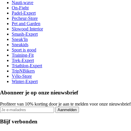
Nauti-wave
On-Fight
Padel-Expert
Pecheur-Store
Pet and Garden
Slowood Interior
Smash-Expert
Sneak'In
Sneakids
Sport is good
Training-Fit
Trek-Expert
Triathlon-Expert
TripNBikers
Vélo-Store
Winter-Expert
Abonneer je op onze nieuwsbrief
Profiteer van 10% korting door je aan te melden voor onze nieuwsbrief
Aanmelden
Blijf verbonden