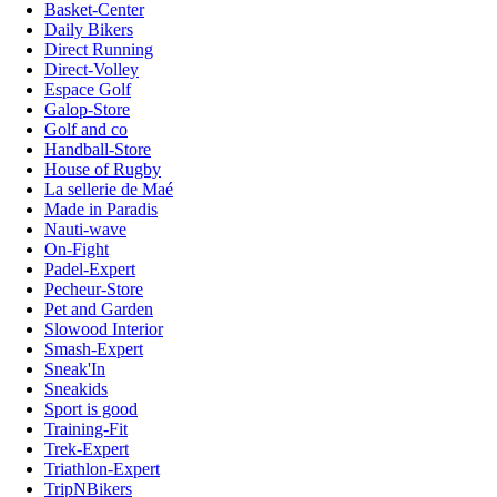
Basket-Center
Daily Bikers
Direct Running
Direct-Volley
Espace Golf
Galop-Store
Golf and co
Handball-Store
House of Rugby
La sellerie de Maé
Made in Paradis
Nauti-wave
On-Fight
Padel-Expert
Pecheur-Store
Pet and Garden
Slowood Interior
Smash-Expert
Sneak'In
Sneakids
Sport is good
Training-Fit
Trek-Expert
Triathlon-Expert
TripNBikers