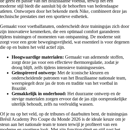
de geest en passie van het Braziliaanse voetbal, terwijl het een
moderne stijl biedt die aansluit bij de behoeften van hedendaagse
atleten. Ontworpen door het bekende merk Nike, combineert deze jas
technische prestaties met een sportieve esthetiek.
Gemaakt voor voetbalfanaten, onderscheidt deze trainingsjas zich door
zijn innovatieve kenmerken, die een optimaal comfort garanderen
tijdens trainingen of momenten van ontspanning. De moderne snit
zorgt voor een grote bewegingsvrijheid, wat essentieel is voor degenen
die op en buiten het veld actief zijn.
Hoogwaardige materialen:
Gemaakt van ademende stoffen,
zorgt deze jas voor een effectieve thermoregulatie, zodat je
droog blijft, zelfs tijdens intensieve trainingssessies.
Geïnspireerd ontwerp:
Met de iconische kleuren en
onderscheidende patronen van het Braziliaanse nationale team,
weerspiegelt deze jas de trots en traditie van het voetbal in
Brazilië.
Gemakkelijk in onderhoud:
Het duurzame ontwerp en de
stevige materialen zorgen ervoor dat de jas zijn oorspronkelijke
uiterlijk behoudt, zelfs na veelvuldig wassen.
Of je nu op het veld, op de tribunes of daarbuiten bent, de trainingsjas
Brésil Academy Pro Coupe du Monde 2026 is de ideale keuze om je
steun aan het nationale team te tonen terwijl je profiteert van een
moderne en sportieve look. Met zijn functionaliteit en stijl past het