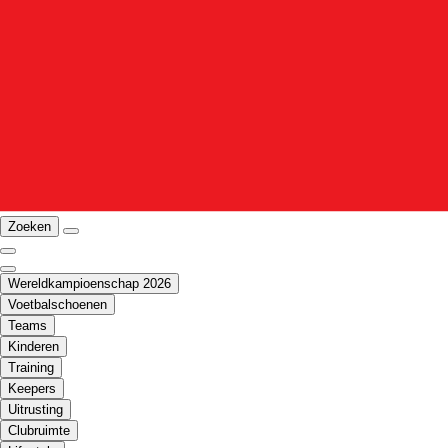
Zoeken
Wereldkampioenschap 2026
Voetbalschoenen
Teams
Kinderen
Training
Keepers
Uitrusting
Clubruimte