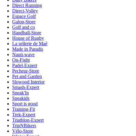
Direct Running
Direct-Volley
Espace Golf
Galop-Store
Golf and co
Handball-Store
House of Rugby
La sellerie de Maé
Made in Paradis
Nauti-wave
On-Fight
Padel-Expert
Pecheur-Store
Pet and Garden
Slowood Interior
Smash-Expert
Sneak'In
Sneakids
Sport is good
Training-Fit
Trek-Expert
Triathlon-Expert
TripNBikers
Vélo-Store