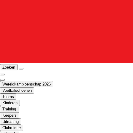
Zoeken
Wereldkampioenschap 2026
Voetbalschoenen
Teams
Kinderen
Training
Keepers
Uitrusting
Clubruimte