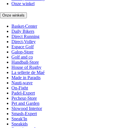
Onze winkel
Onze winkels
Basket-Center
Daily Bikers
Direct Running
Direct-Volley
Espace Golf
Galop-Store
Golf and co
Handball-Store
House of Rugby
La sellerie de Maé
Made in Paradis
Nauti-wave
On-Fight
Padel-Expert
Pecheur-Store
Pet and Garden
Slowood Interior
Smash-Expert
Sneak'In
Sneakids