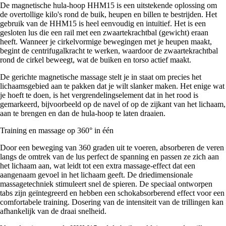
De magnetische hula-hoop HHM15 is een uitstekende oplossing om
de overtollige kilo's rond de buik, heupen en billen te bestrijden. Het
gebruik van de HHM15 is heel eenvoudig en intuïtief. Het is een
gesloten lus die een rail met een zwaartekrachtbal (gewicht) eraan
heeft. Wanneer je cirkelvormige bewegingen met je heupen maakt,
begint de centrifugalkracht te werken, waardoor de zwaartekrachtbal
rond de cirkel beweegt, wat de buiken en torso actief maakt.
De gerichte magnetische massage stelt je in staat om precies het
lichaamsgebied aan te pakken dat je wilt slanker maken. Het enige wat
je hoeft te doen, is het vergrendelingselement dat in het rood is
gemarkeerd, bijvoorbeeld op de navel of op de zijkant van het lichaam,
aan te brengen en dan de hula-hoop te laten draaien.
Training en massage op 360° in één
Door een beweging van 360 graden uit te voeren, absorberen de veren
langs de omtrek van de lus perfect de spanning en passen ze zich aan
het lichaam aan, wat leidt tot een extra massage-effect dat een
aangenaam gevoel in het lichaam geeft. De driedimensionale
massagetechniek stimuleert snel de spieren. De speciaal ontworpen
tabs zijn geïntegreerd en hebben een schokabsorberend effect voor een
comfortabele training. Dosering van de intensiteit van de trillingen kan
afhankelijk van de draai snelheid.