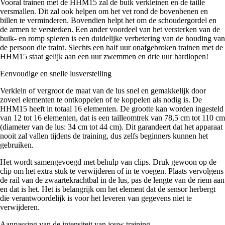
Vooral trainen met de HHM15 zal de buik verkleinen en de taille
versmallen. Dit zal ook helpen om het vet rond de bovenbenen en
billen te verminderen. Bovendien helpt het om de schoudergordel en
de armen te versterken. Een ander voordeel van het versterken van de
buik- en romp spieren is een duidelijke verbetering van de houding van
de persoon die traint. Slechts een half uur onafgebroken trainen met de
HHM15 staat gelijk aan een uur zwemmen en drie uur hardlopen!
Eenvoudige en snelle lusverstelling
Verklein of vergroot de maat van de lus snel en gemakkelijk door
zoveel elementen te ontkoppelen of te koppelen als nodig is. De
HHM15 heeft in totaal 16 elementen. De grootte kan worden ingesteld
van 12 tot 16 elementen, dat is een tailleomtrek van 78,5 cm tot 110 cm
(diameter van de lus: 34 cm tot 44 cm). Dit garandeert dat het apparaat
nooit zal vallen tijdens de training, dus zelfs beginners kunnen het
gebruiken.
Het wordt samengevoegd met behulp van clips. Druk gewoon op de
clip om het extra stuk te verwijderen of in te voegen. Plaats vervolgens
de rail van de zwaartekrachtbal in de lus, pas de lengte van de riem aan
en dat is het. Het is belangrijk om het element dat de sensor herbergt
die verantwoordelijk is voor het leveren van gegevens niet te
verwijderen.
Aanpassing van de intensiteit van jouw training