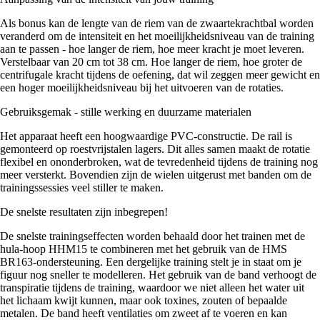
Als bonus kan de lengte van de riem van de zwaartekrachtbal worden
veranderd om de intensiteit en het moeilijkheidsniveau van de training
aan te passen - hoe langer de riem, hoe meer kracht je moet leveren.
Verstelbaar van 20 cm tot 38 cm. Hoe langer de riem, hoe groter de
centrifugale kracht tijdens de oefening, dat wil zeggen meer gewicht en
een hoger moeilijkheidsniveau bij het uitvoeren van de rotaties.
Gebruiksgemak - stille werking en duurzame materialen
Het apparaat heeft een hoogwaardige PVC-constructie. De rail is
gemonteerd op roestvrijstalen lagers. Dit alles samen maakt de rotatie
flexibel en ononderbroken, wat de tevredenheid tijdens de training nog
meer versterkt. Bovendien zijn de wielen uitgerust met banden om de
trainingssessies veel stiller te maken.
De snelste resultaten zijn inbegrepen!
De snelste trainingseffecten worden behaald door het trainen met de
hula-hoop HHM15 te combineren met het gebruik van de HMS
BR163-ondersteuning. Een dergelijke training stelt je in staat om je
figuur nog sneller te modelleren. Het gebruik van de band verhoogt de
transpiratie tijdens de training, waardoor we niet alleen het water uit
het lichaam kwijt kunnen, maar ook toxines, zouten of bepaalde
metalen. De band heeft ventilaties om zweet af te voeren en kan