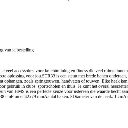
g van je bestelling
res voor krachttraining en fitness die veel ruimte innemen en w
te oplossing voor jou.STR33 is een steun met brede benen onderaan, wat
unt ophangen, zoals springtouwen, handvaten of touwen. Elke haak kan 
 gebruik in clubs, sportscholen en thuis. Je kunt het overal neerzetten 
eun van HMS is een perfecte keuze voor iedereen die waarde hecht aan 
8 cmFrame: 42x79 mmAantal haken: 8Diameter van de haak: 1 cmAntisl