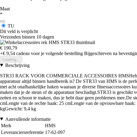
Maat
*
TU
Dit veld is verplicht
Verzonden binnen 10 dagen
€ 190,79
+€ 9,54
cadeau voor je volgende bestelling
Bijgeschreven na bevestigin
Loading...
Beschrijving
STR33 RACK VOOR COMMERCIALE ACCESSOIRES HMSHeb je veel accessoi
apparatuur altijd binnen handbereik is? De STR33 van HMS is de perfec
met acht onafhankelijke haken waaraan je diverse fitnessaccessoires k
maken dat je de steun of de apparatuur beschadigt.STR33 is geschikt voor
zetten en schoon te maken, dus je hebt daar geen problemen mee.De st
cmLengte van de rechte haak: 25 cmLengte van de opvouwbare haak: 3
kgGewicht: 9,4 kg
Aanvullende informatie
Merk
HMS
Leveranciersreferentie
17-62-097