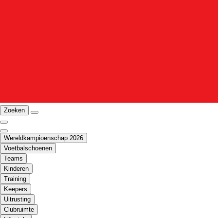
Zoeken
Wereldkampioenschap 2026
Voetbalschoenen
Teams
Kinderen
Training
Keepers
Uitrusting
Clubruimte