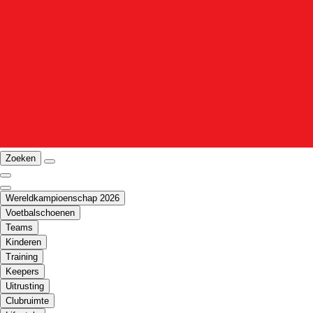
Zoeken
Wereldkampioenschap 2026
Voetbalschoenen
Teams
Kinderen
Training
Keepers
Uitrusting
Clubruimte