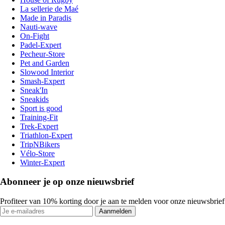
La sellerie de Maé
Made in Paradis
Nauti-wave
On-Fight
Padel-Expert
Pecheur-Store
Pet and Garden
Slowood Interior
Smash-Expert
Sneak'In
Sneakids
Sport is good
Training-Fit
Trek-Expert
Triathlon-Expert
TripNBikers
Vélo-Store
Winter-Expert
Abonneer je op onze nieuwsbrief
Profiteer van 10% korting door je aan te melden voor onze nieuwsbrief
Aanmelden