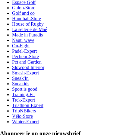
Espace Golf
Galop-Store
Golf and co
Handball-Store
House of Rugby
La sellerie de Maé
Made in Paradis
Nauti-wave
On-Fight
Padel-Expert
Pecheur-Store
Pet and Garden
Slowood Interior
Smash-Expert
Sneak'In
Sneakids
Sport is good
Training-Fit
Trek-Expert
Triathlon-Expert
TripNBikers
Vélo-Store
Winter-Expert
Abonneer je op onze nieuwsbrief