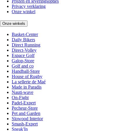
Prijzen en leveringsopties
Privacy verklaring
Onze winkel
Onze winkels
Basket-Center
Daily Bikers
Direct Running
Direct-Volley
Espace Golf
Galop-Store
Golf and co
Handball-Store
House of Rugby
La sellerie de Maé
Made in Paradis
Nauti-wave
On-Fight
Padel-Expert
Pecheur-Store
Pet and Garden
Slowood Interior
Smash-Expert
Sneak'In