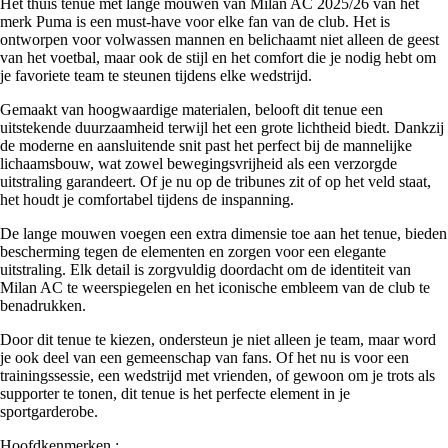
Het thuis tenue met lange mouwen van Milan AC 2025/26 van het
merk Puma is een must-have voor elke fan van de club. Het is
ontworpen voor volwassen mannen en belichaamt niet alleen de geest
van het voetbal, maar ook de stijl en het comfort die je nodig hebt om
je favoriete team te steunen tijdens elke wedstrijd.
Gemaakt van hoogwaardige materialen, belooft dit tenue een
uitstekende duurzaamheid terwijl het een grote lichtheid biedt. Dankzij
de moderne en aansluitende snit past het perfect bij de mannelijke
lichaamsbouw, wat zowel bewegingsvrijheid als een verzorgde
uitstraling garandeert. Of je nu op de tribunes zit of op het veld staat,
het houdt je comfortabel tijdens de inspanning.
De lange mouwen voegen een extra dimensie toe aan het tenue, bieden
bescherming tegen de elementen en zorgen voor een elegante
uitstraling. Elk detail is zorgvuldig doordacht om de identiteit van
Milan AC te weerspiegelen en het iconische embleem van de club te
benadrukken.
Door dit tenue te kiezen, ondersteun je niet alleen je team, maar word
je ook deel van een gemeenschap van fans. Of het nu is voor een
trainingssessie, een wedstrijd met vrienden, of gewoon om je trots als
supporter te tonen, dit tenue is het perfecte element in je
sportgarderobe.
Hoofdkenmerken :