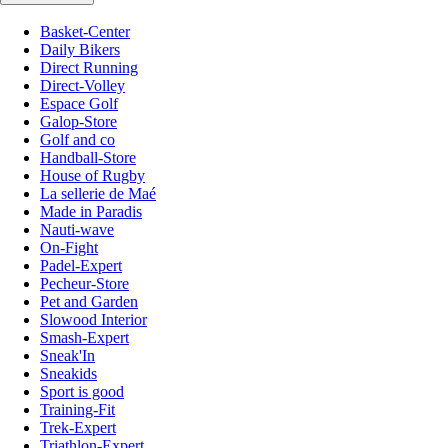
Basket-Center
Daily Bikers
Direct Running
Direct-Volley
Espace Golf
Galop-Store
Golf and co
Handball-Store
House of Rugby
La sellerie de Maé
Made in Paradis
Nauti-wave
On-Fight
Padel-Expert
Pecheur-Store
Pet and Garden
Slowood Interior
Smash-Expert
Sneak'In
Sneakids
Sport is good
Training-Fit
Trek-Expert
Triathlon-Expert