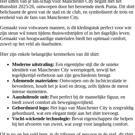
Het uitten van je fan-schap voor Manchester City begint met het
thuisshirt 2025/26, ontworpen door het beroemde merk Puma. Dit shirt
belichaamt de geest van de stad en de club, en symboliseert de trots en
eenheid van de fans van Manchester City.
Gemaakt voor volwassen mannen, is dit kledingstuk perfect voor wie
zijn steun wil tonen tijdens thuiswedstrijden of in het dagelijks leven.
Gemaakt van hoogwaardige materialen biedt het optimaal comfort,
zowel op het veld als daarbuiten.
Hier zijn enkele belangrijke kenmerken van dit shirt:
Moderne uitstraling:
Een eigentijdse stijl die de unieke
identiteit van Manchester City weerspiegelt, terwijl het
tegelijkertijd eerbetoon aan zijn geschiedenis brengt.
Ademende materialen:
Ontworpen om de luchtcirculatie te
bevorderen, houdt het je koel en droog, zelfs tijdens de meest
intense momenten.
Aansluitende snit:
Past perfect bij de mannelijke figuur, en
biedt zowel comfort als bewegingsvrijheid.
Geborduurd logo:
Het logo van Manchester City is zorgvuldig
geborduurd, wat een elegant tintje aan het shirt toevoegt.
Vocht-wickende technologie:
Bevat eigenschappen die helpen
bij het afvoeren van zweet, wat zorgt voor langdurig comfort.
Of je nu op het veld bent, in de tribunes of gewoon in de stad, dit shirt