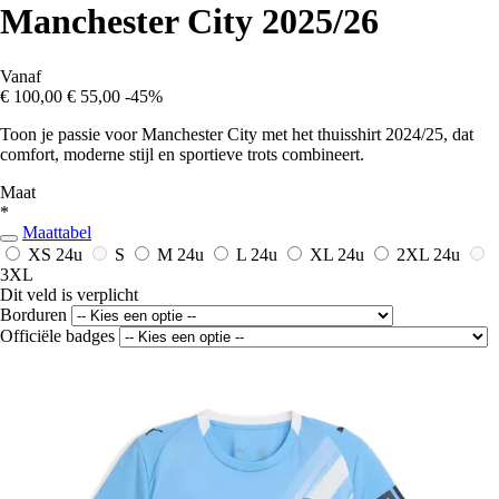
Manchester City 2025/26
Vanaf
€ 100,00
€ 55,00
-45%
Toon je passie voor Manchester City met het thuisshirt 2024/25, dat
comfort, moderne stijl en sportieve trots combineert.
Maat
*
Maattabel
XS
24u
S
M
24u
L
24u
XL
24u
2XL
24u
3XL
Dit veld is verplicht
Borduren
Officiële badges