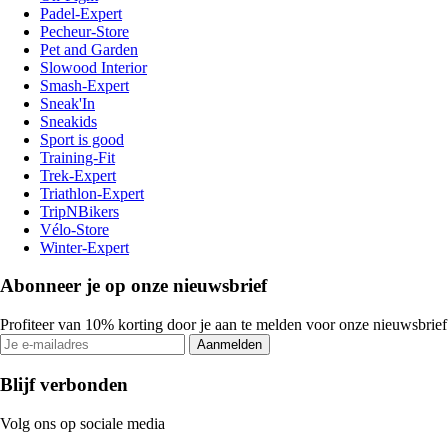
Padel-Expert
Pecheur-Store
Pet and Garden
Slowood Interior
Smash-Expert
Sneak'In
Sneakids
Sport is good
Training-Fit
Trek-Expert
Triathlon-Expert
TripNBikers
Vélo-Store
Winter-Expert
Abonneer je op onze nieuwsbrief
Profiteer van 10% korting door je aan te melden voor onze nieuwsbrief
Aanmelden
Blijf verbonden
Volg ons op sociale media