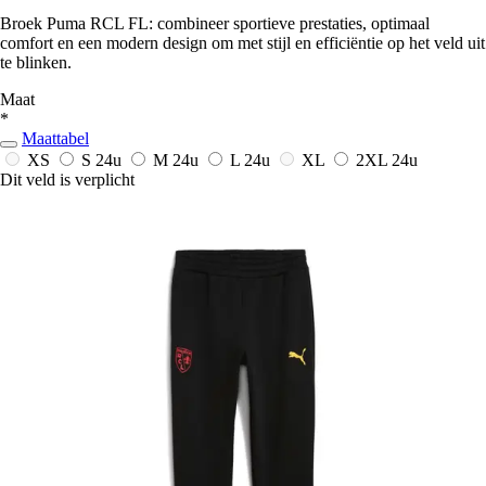
Broek Puma RCL FL: combineer sportieve prestaties, optimaal
comfort en een modern design om met stijl en efficiëntie op het veld uit
te blinken.
Maat
*
Maattabel
XS
S
24u
M
24u
L
24u
XL
2XL
24u
Dit veld is verplicht