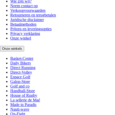
Wie zijn wij?
Neem contact op
Verkoopvoorwaarden
Retourneren en terugbetalen
Juridische disclaimer
Betaalmethoden
Prijzen en leveringsopties
Privacy verklaring
Onze winkel
Onze winkels
Basket-Center
Daily Bikers
Direct Running
Direct-Volley
Espace Golf
Galop-Store
Golf and co
Handball-Store
House of Rugby
La sellerie de Maé
Made in Paradis
Nauti-wave
On-Fight