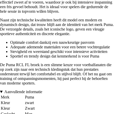
effectief zweet af te voeren, waardoor je ook bij intensieve inspanning
een fris gevoel behoudt. Het is ideaal voor spelers die gedurende de
hele sessie in topvorm willen blijven.
Naast zijn technische kwaliteiten heeft dit model een modern en
dynamisch design, dat trouw blijft aan de identiteit van het merk Puma.
De verzorgde details, zoals het iconische logo, geven een vleugje
sportieve authenticiteit en discrete elegantie.
Optimale comfort dankzij een nauwkeurige pasvorm
Adequate ademende materialen voor een betere vochtregulatie
Stevigheid en weerstand geschikt voor intensieve activiteiten
Sportief en trendy design dat kenmerkend is voor Puma
De Puma RCL FL broek is een slimme keuze voor voetbalfanaten die
op zoek zijn naar een technisch kledingstuk dat hun prestaties
ondersteunt terwijl het comfortabel en stijlvol blijft. Of het nu gaat om
training of ontspanningsmomenten, hij past perfect bij de behoeften
van moderne sporters.
Aanvullende informatie
Merk
Puma
Kleur
zwart
Kleur
Zwart
Geslacht
Man