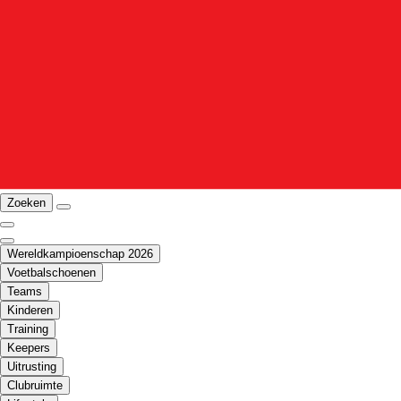
Zoeken
Wereldkampioenschap 2026
Voetbalschoenen
Teams
Kinderen
Training
Keepers
Uitrusting
Clubruimte