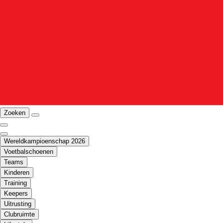
Zoeken
Wereldkampioenschap 2026
Voetbalschoenen
Teams
Kinderen
Training
Keepers
Uitrusting
Clubruimte