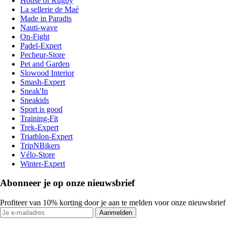
House of Rugby
La sellerie de Maé
Made in Paradis
Nauti-wave
On-Fight
Padel-Expert
Pecheur-Store
Pet and Garden
Slowood Interior
Smash-Expert
Sneak'In
Sneakids
Sport is good
Training-Fit
Trek-Expert
Triathlon-Expert
TripNBikers
Vélo-Store
Winter-Expert
Abonneer je op onze nieuwsbrief
Profiteer van 10% korting door je aan te melden voor onze nieuwsbrief
Aanmelden