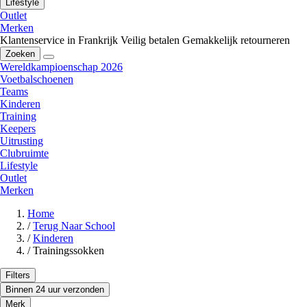
Lifestyle
Outlet
Merken
Klantenservice in Frankrijk
Veilig betalen
Gemakkelijk retourneren
Zoeken
Wereldkampioenschap 2026
Voetbalschoenen
Teams
Kinderen
Training
Keepers
Uitrusting
Clubruimte
Lifestyle
Outlet
Merken
Home
/
Terug Naar School
/
Kinderen
/
Trainingssokken
Filters
Binnen 24 uur verzonden
Merk