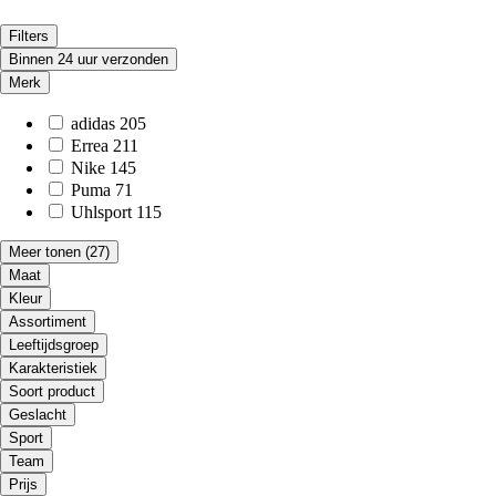
Filters
Binnen 24 uur verzonden
Merk
adidas
205
Errea
211
Nike
145
Puma
71
Uhlsport
115
Meer tonen
(27)
Maat
Kleur
Assortiment
Leeftijdsgroep
Karakteristiek
Soort product
Geslacht
Sport
Team
Prijs