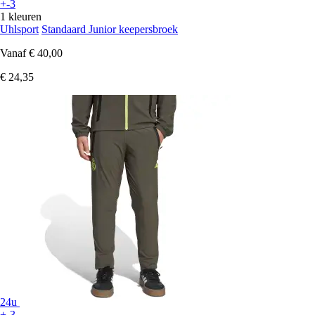
+-3
1 kleuren
Uhlsport
Standaard Junior keepersbroek
Vanaf
€ 40,00
€ 24,35
24u
+-3