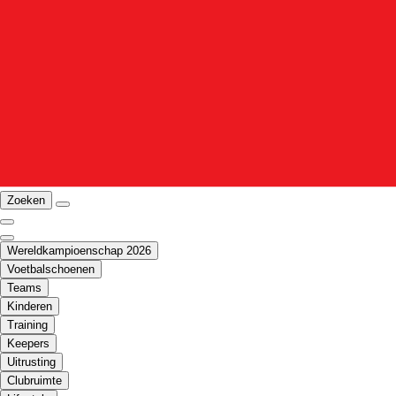
Zoeken
Wereldkampioenschap 2026
Voetbalschoenen
Teams
Kinderen
Training
Keepers
Uitrusting
Clubruimte