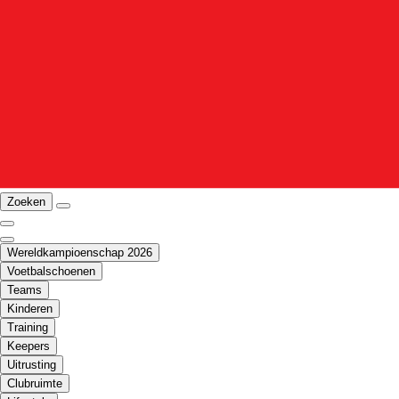
Zoeken
Wereldkampioenschap 2026
Voetbalschoenen
Teams
Kinderen
Training
Keepers
Uitrusting
Clubruimte