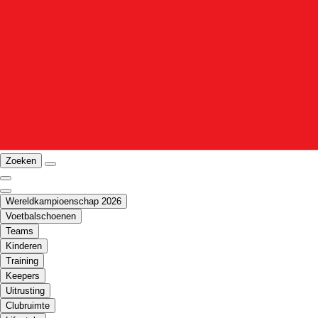
Zoeken
Wereldkampioenschap 2026
Voetbalschoenen
Teams
Kinderen
Training
Keepers
Uitrusting
Clubruimte