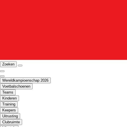
Zoeken
Wereldkampioenschap 2026
Voetbalschoenen
Teams
Kinderen
Training
Keepers
Uitrusting
Clubruimte