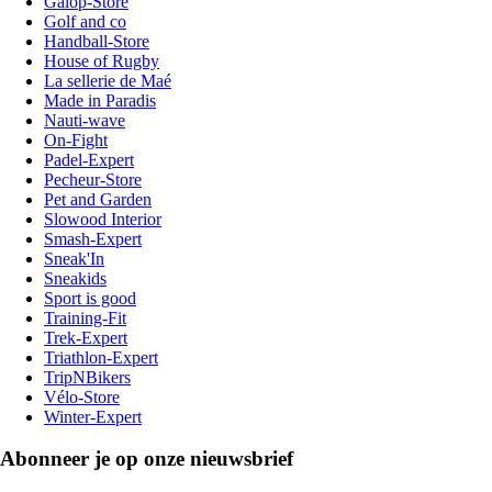
Galop-Store
Golf and co
Handball-Store
House of Rugby
La sellerie de Maé
Made in Paradis
Nauti-wave
On-Fight
Padel-Expert
Pecheur-Store
Pet and Garden
Slowood Interior
Smash-Expert
Sneak'In
Sneakids
Sport is good
Training-Fit
Trek-Expert
Triathlon-Expert
TripNBikers
Vélo-Store
Winter-Expert
Abonneer je op onze nieuwsbrief