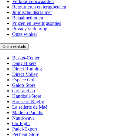
Verkoopvoorwaarden
Retourneren en terugbetalen
Juridische disclaimer
Betaalmethoden
Prijzen en leveringsopties
Privacy verklaring
Onze winkel
Onze winkels
Basket-Center
Daily Bikers
Direct Running
Direct-Volley
Espace Golf
Galop-Store
Golf and co
Handball-Store
House of Rugby
La sellerie de Maé
Made in Paradis
Nauti-wave
On-Fight
Padel-Expert
Pecheur-Store