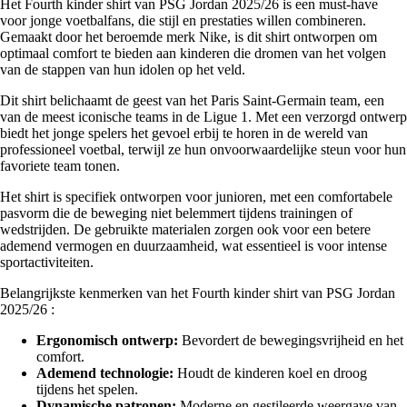
Het Fourth kinder shirt van PSG Jordan 2025/26 is een must-have
voor jonge voetbalfans, die stijl en prestaties willen combineren.
Gemaakt door het beroemde merk Nike, is dit shirt ontworpen om
optimaal comfort te bieden aan kinderen die dromen van het volgen
van de stappen van hun idolen op het veld.
Dit shirt belichaamt de geest van het Paris Saint-Germain team, een
van de meest iconische teams in de Ligue 1. Met een verzorgd ontwerp
biedt het jonge spelers het gevoel erbij te horen in de wereld van
professioneel voetbal, terwijl ze hun onvoorwaardelijke steun voor hun
favoriete team tonen.
Het shirt is specifiek ontworpen voor junioren, met een comfortabele
pasvorm die de beweging niet belemmert tijdens trainingen of
wedstrijden. De gebruikte materialen zorgen ook voor een betere
ademend vermogen en duurzaamheid, wat essentieel is voor intense
sportactiviteiten.
Belangrijkste kenmerken van het Fourth kinder shirt van PSG Jordan
2025/26 :
Ergonomisch ontwerp:
Bevordert de bewegingsvrijheid en het
comfort.
Ademend technologie:
Houdt de kinderen koel en droog
tijdens het spelen.
Dynamische patronen:
Moderne en gestileerde weergave van