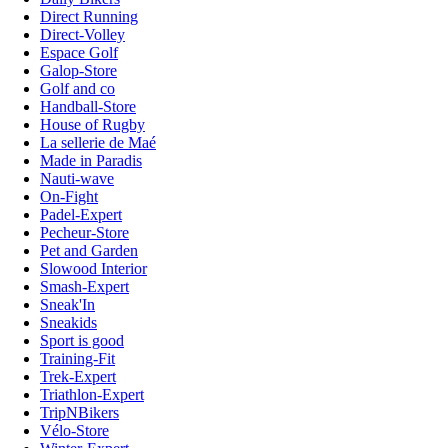
Direct Running
Direct-Volley
Espace Golf
Galop-Store
Golf and co
Handball-Store
House of Rugby
La sellerie de Maé
Made in Paradis
Nauti-wave
On-Fight
Padel-Expert
Pecheur-Store
Pet and Garden
Slowood Interior
Smash-Expert
Sneak'In
Sneakids
Sport is good
Training-Fit
Trek-Expert
Triathlon-Expert
TripNBikers
Vélo-Store