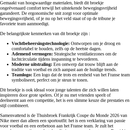
Gemaakt van hoogwaardige materialen, biedt dit broekje
ongeëvenaard comfort terwijl het uitstekende bewegingsvrijheid
garandeert. De ergonomische snit zorgt voor optimale
bewegingsvrijheid, of je nu op het veld staat of op de tribune je
favoriete team aanmoedigt.
De belangrijkste kenmerken van dit broekje zijn :
Vochtbeheersingstechnologie:
Ontworpen om je droog en
comfortabel te houden, zelfs op de heetste dagen.
Ademend vermogen:
Strategische ventilatiezones om de
luchtcirculatie tijdens inspanning te bevorderen.
Moderne uitstraling:
Een ontwerp dat trouw blijft aan de
traditie van voetbal en zich aanpast aan de huidige trends.
Teamlogo:
Een logo dat de trots en eenheid van het Franse team
symboliseert, perfect om je steun te tonen.
Dit broekje is ook ideaal voor jonge talenten die zich willen laten
inspireren door grote spelers. Of je nu met vrienden speelt of
deelneemt aan een competitie, het is een slimme keuze die prestaties en
stijl combineert.
Samenvattend is de Thuisbroek Frankrijk Coupe du Monde 2026 van
Nike meer dan alleen een sportoutfit: het is een verklaring van passie
voor voetbal en een eerbetoon aan het Franse team. Je zult het