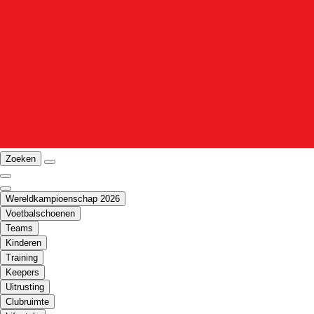
Zoeken
Wereldkampioenschap 2026
Voetbalschoenen
Teams
Kinderen
Training
Keepers
Uitrusting
Clubruimte