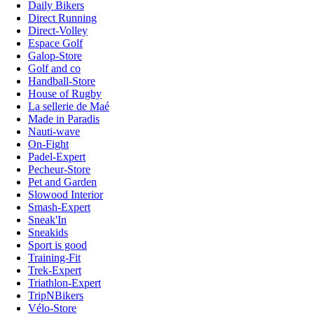
Daily Bikers
Direct Running
Direct-Volley
Espace Golf
Galop-Store
Golf and co
Handball-Store
House of Rugby
La sellerie de Maé
Made in Paradis
Nauti-wave
On-Fight
Padel-Expert
Pecheur-Store
Pet and Garden
Slowood Interior
Smash-Expert
Sneak'In
Sneakids
Sport is good
Training-Fit
Trek-Expert
Triathlon-Expert
TripNBikers
Vélo-Store