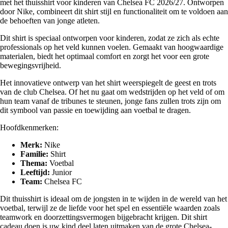
met het thuisshirt voor kinderen van Chelsea FC 2026/27. Ontworpen
door Nike, combineert dit shirt stijl en functionaliteit om te voldoen aan
de behoeften van jonge atleten.
Dit shirt is speciaal ontworpen voor kinderen, zodat ze zich als echte
professionals op het veld kunnen voelen. Gemaakt van hoogwaardige
materialen, biedt het optimaal comfort en zorgt het voor een grote
bewegingsvrijheid.
Het innovatieve ontwerp van het shirt weerspiegelt de geest en trots
van de club Chelsea. Of het nu gaat om wedstrijden op het veld of om
hun team vanaf de tribunes te steunen, jonge fans zullen trots zijn om
dit symbool van passie en toewijding aan voetbal te dragen.
Hoofdkenmerken:
Merk:
Nike
Familie:
Shirt
Thema:
Voetbal
Leeftijd:
Junior
Team:
Chelsea FC
Dit thuisshirt is ideaal om de jongsten in te wijden in de wereld van het
voetbal, terwijl ze de liefde voor het spel en essentiële waarden zoals
teamwork en doorzettingsvermogen bijgebracht krijgen. Dit shirt
cadeau doen is uw kind deel laten uitmaken van de grote Chelsea-