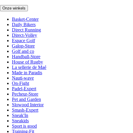
Onze winkels
Basket-Center
Daily Bikers
Direct Running
Direct-Volley
Espace Golf
Galop-Store
Golf and co
Handball-Store
House of Rugby
La sellerie de Maé
Made in Paradis
Nauti-wave
On-Fight
Padel-Expert
Pecheur-Store
Pet and Garden
Slowood Interior
Smash-Expert
Sneak'In
Sneakids
Sport is good
Training-Fit