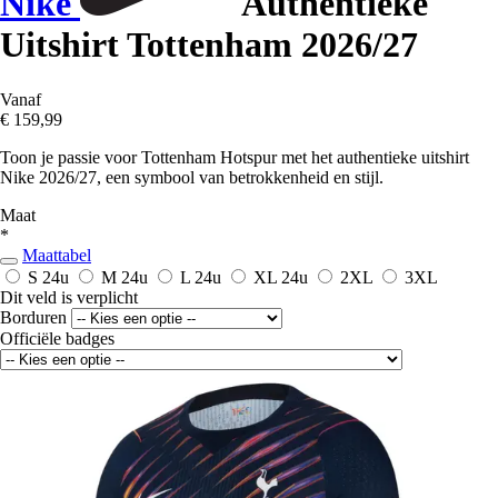
Nike
Authentieke
Uitshirt Tottenham 2026/27
Vanaf
€ 159,99
Toon je passie voor Tottenham Hotspur met het authentieke uitshirt
Nike 2026/27, een symbool van betrokkenheid en stijl.
Maat
*
Maattabel
S
24u
M
24u
L
24u
XL
24u
2XL
3XL
Dit veld is verplicht
Borduren
Officiële badges