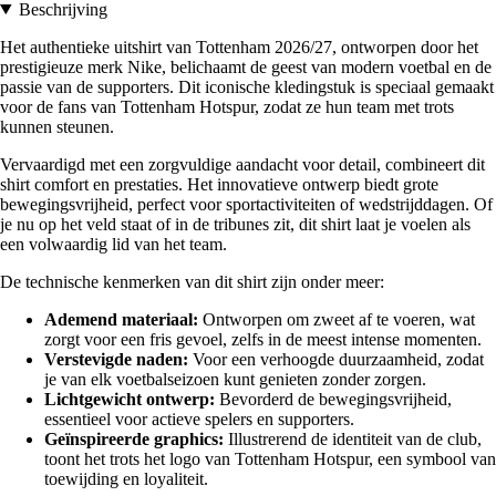
Beschrijving
Het authentieke uitshirt van Tottenham 2026/27, ontworpen door het
prestigieuze merk Nike, belichaamt de geest van modern voetbal en de
passie van de supporters. Dit iconische kledingstuk is speciaal gemaakt
voor de fans van Tottenham Hotspur, zodat ze hun team met trots
kunnen steunen.
Vervaardigd met een zorgvuldige aandacht voor detail, combineert dit
shirt comfort en prestaties. Het innovatieve ontwerp biedt grote
bewegingsvrijheid, perfect voor sportactiviteiten of wedstrijddagen. Of
je nu op het veld staat of in de tribunes zit, dit shirt laat je voelen als
een volwaardig lid van het team.
De technische kenmerken van dit shirt zijn onder meer:
Ademend materiaal:
Ontworpen om zweet af te voeren, wat
zorgt voor een fris gevoel, zelfs in de meest intense momenten.
Verstevigde naden:
Voor een verhoogde duurzaamheid, zodat
je van elk voetbalseizoen kunt genieten zonder zorgen.
Lichtgewicht ontwerp:
Bevorderd de bewegingsvrijheid,
essentieel voor actieve spelers en supporters.
Geïnspireerde graphics:
Illustrerend de identiteit van de club,
toont het trots het logo van Tottenham Hotspur, een symbool van
toewijding en loyaliteit.