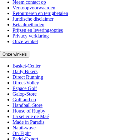
Neem contact op
Verkoopvoorwaarden
Retourneren en terugbetalen
Juridische disclaimer
Betaalmethoden
Prijzen en leveringsopties
Privacy verklaring
Onze winkel
Onze winkels
Basket-Center
Daily Bikers
Direct Running
Direct-Volley
Espace Golf
Galop-Store
Golf and co
Handball-Store
House of Rugby
La sellerie de Maé
Made in Paradis
Nauti-wave
On-Fight
Padel-Expert