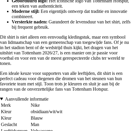
Geborduurd logo:
Het iconische logo van Tottenham Hotspur,
een teken van authenticiteit.
Moderne stijl:
Een eigentijds ontwerp dat traditie en innovatie
combineert.
Versterkte naden:
Garandeert de levensduur van het shirt, zelfs
bij frequent gebruik.
Dit shirt is niet alleen een eenvoudig kledingstuk, maar een symbool
van lidmaatschap van een gemeenschap van toegewijde fans. Of je nu
in het stadion bent of de wedstrijd thuis kijkt, het dragen van het
uitshirt van Tottenham 2026/27, is een manier om je passie voor
voetbal en voor een van de meest gerespecteerde clubs ter wereld te
tonen.
Een ideale keuze voor supporters van alle leeftijden, dit shirt is een
perfect cadeau voor diegenen die dromen van het steunen van hun
favoriete team met stijl. Toon trots je kleuren en sluit je aan bij de
rangen van de onverzettelijke fans van Tottenham Hotspur.
Aanvullende informatie
Merk
Nike
Kleur
obsidiaan/wit/wit
Kleur
Blauw
Geslacht
Man
Leeftijdsgroep
Volwassene