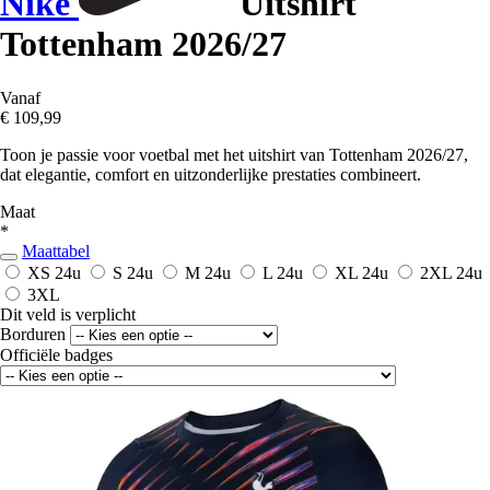
Nike
Uitshirt
Tottenham 2026/27
Vanaf
€ 109,99
Toon je passie voor voetbal met het uitshirt van Tottenham 2026/27,
dat elegantie, comfort en uitzonderlijke prestaties combineert.
Maat
*
Maattabel
XS
24u
S
24u
M
24u
L
24u
XL
24u
2XL
24u
3XL
Dit veld is verplicht
Borduren
Officiële badges