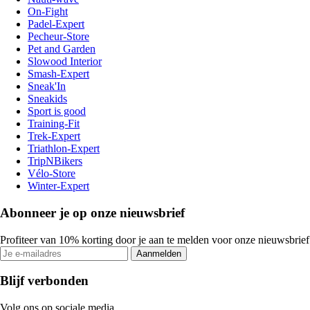
On-Fight
Padel-Expert
Pecheur-Store
Pet and Garden
Slowood Interior
Smash-Expert
Sneak'In
Sneakids
Sport is good
Training-Fit
Trek-Expert
Triathlon-Expert
TripNBikers
Vélo-Store
Winter-Expert
Abonneer je op onze nieuwsbrief
Profiteer van 10% korting door je aan te melden voor onze nieuwsbrief
Aanmelden
Blijf verbonden
Volg ons op sociale media