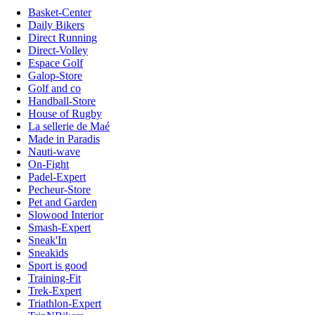
Basket-Center
Daily Bikers
Direct Running
Direct-Volley
Espace Golf
Galop-Store
Golf and co
Handball-Store
House of Rugby
La sellerie de Maé
Made in Paradis
Nauti-wave
On-Fight
Padel-Expert
Pecheur-Store
Pet and Garden
Slowood Interior
Smash-Expert
Sneak'In
Sneakids
Sport is good
Training-Fit
Trek-Expert
Triathlon-Expert