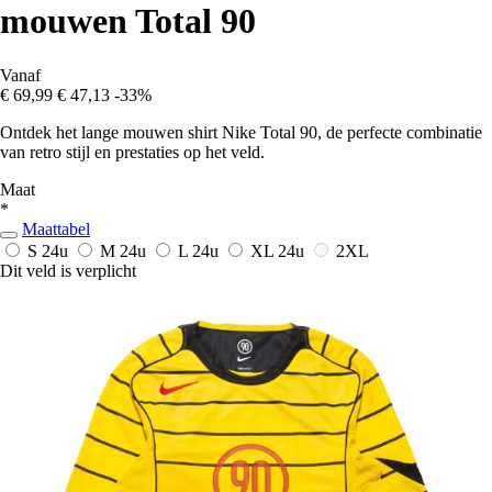
mouwen Total 90
Vanaf
€ 69,99
€ 47,13
-33%
Ontdek het lange mouwen shirt Nike Total 90, de perfecte combinatie
van retro stijl en prestaties op het veld.
Maat
*
Maattabel
S
24u
M
24u
L
24u
XL
24u
2XL
Dit veld is verplicht