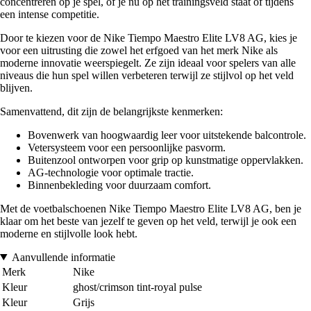
concentreren op je spel, of je nu op het trainingsveld staat of tijdens
een intense competitie.
Door te kiezen voor de Nike Tiempo Maestro Elite LV8 AG, kies je
voor een uitrusting die zowel het erfgoed van het merk Nike als
moderne innovatie weerspiegelt. Ze zijn ideaal voor spelers van alle
niveaus die hun spel willen verbeteren terwijl ze stijlvol op het veld
blijven.
Samenvattend, dit zijn de belangrijkste kenmerken:
Bovenwerk van hoogwaardig leer voor uitstekende balcontrole.
Vetersysteem voor een persoonlijke pasvorm.
Buitenzool ontworpen voor grip op kunstmatige oppervlakken.
AG-technologie voor optimale tractie.
Binnenbekleding voor duurzaam comfort.
Met de voetbalschoenen Nike Tiempo Maestro Elite LV8 AG, ben je
klaar om het beste van jezelf te geven op het veld, terwijl je ook een
moderne en stijlvolle look hebt.
Aanvullende informatie
Merk
Nike
Kleur
ghost/crimson tint-royal pulse
Kleur
Grijs