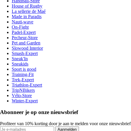
Handball-Store
House of Rugby
La sellerie de Maé
Made in Paradis
Nauti-wave
On-Fight
Padel-Expert
Pecheur-Store
Pet and Garden
Slowood Interior
Smash-Expert
Sneak'In
Sneakids
Sport is good
Training-Fit
Trek-Expert
Triathlon-Expert
TripNBikers
Vélo-Store
Winter-Expert
Abonneer je op onze nieuwsbrief
Profiteer van 10% korting door je aan te melden voor onze nieuwsbrief
Aanmelden