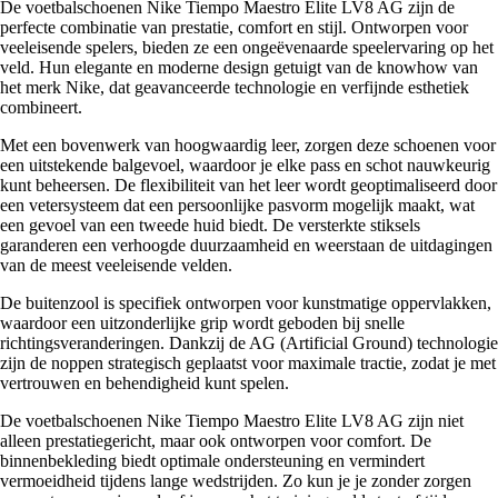
De voetbalschoenen Nike Tiempo Maestro Elite LV8 AG zijn de
perfecte combinatie van prestatie, comfort en stijl. Ontworpen voor
veeleisende spelers, bieden ze een ongeëvenaarde speelervaring op het
veld. Hun elegante en moderne design getuigt van de knowhow van
het merk Nike, dat geavanceerde technologie en verfijnde esthetiek
combineert.
Met een bovenwerk van hoogwaardig leer, zorgen deze schoenen voor
een uitstekende balgevoel, waardoor je elke pass en schot nauwkeurig
kunt beheersen. De flexibiliteit van het leer wordt geoptimaliseerd door
een vetersysteem dat een persoonlijke pasvorm mogelijk maakt, wat
een gevoel van een tweede huid biedt. De versterkte stiksels
garanderen een verhoogde duurzaamheid en weerstaan de uitdagingen
van de meest veeleisende velden.
De buitenzool is specifiek ontworpen voor kunstmatige oppervlakken,
waardoor een uitzonderlijke grip wordt geboden bij snelle
richtingsveranderingen. Dankzij de AG (Artificial Ground) technologie
zijn de noppen strategisch geplaatst voor maximale tractie, zodat je met
vertrouwen en behendigheid kunt spelen.
De voetbalschoenen Nike Tiempo Maestro Elite LV8 AG zijn niet
alleen prestatiegericht, maar ook ontworpen voor comfort. De
binnenbekleding biedt optimale ondersteuning en vermindert
vermoeidheid tijdens lange wedstrijden. Zo kun je je zonder zorgen