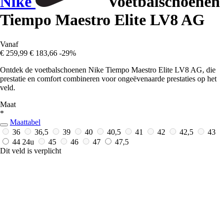
Nike
Voetbalschoenen
Tiempo Maestro Elite LV8 AG
Vanaf
€ 259,99
€ 183,66
-29%
Ontdek de voetbalschoenen Nike Tiempo Maestro Elite LV8 AG, die
prestatie en comfort combineren voor ongeëvenaarde prestaties op het
veld.
Maat
*
Maattabel
36
36,5
39
40
40,5
41
42
42,5
43
44
24u
45
46
47
47,5
Dit veld is verplicht