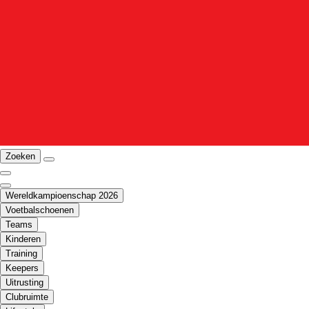
Zoeken
Wereldkampioenschap 2026
Voetbalschoenen
Teams
Kinderen
Training
Keepers
Uitrusting
Clubruimte