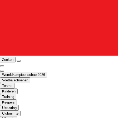
Zoeken
Wereldkampioenschap 2026
Voetbalschoenen
Teams
Kinderen
Training
Keepers
Uitrusting
Clubruimte