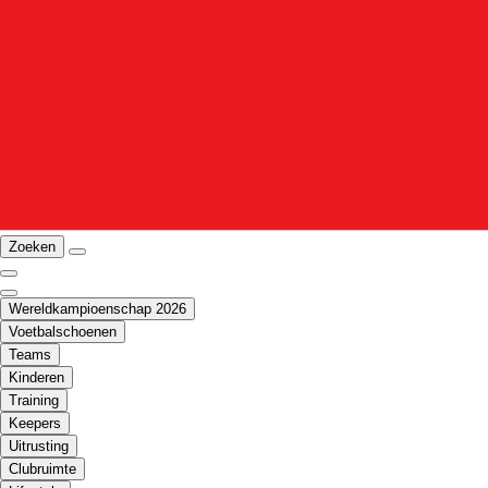
Zoeken
Wereldkampioenschap 2026
Voetbalschoenen
Teams
Kinderen
Training
Keepers
Uitrusting
Clubruimte