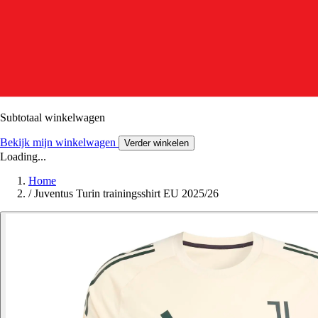
Subtotaal winkelwagen
Bekijk mijn winkelwagen
Verder winkelen
Loading...
Home
/
Juventus Turin trainingsshirt EU 2025/26