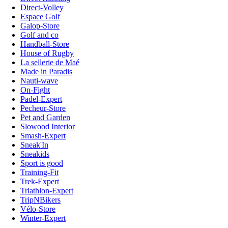
Direct-Volley
Espace Golf
Galop-Store
Golf and co
Handball-Store
House of Rugby
La sellerie de Maé
Made in Paradis
Nauti-wave
On-Fight
Padel-Expert
Pecheur-Store
Pet and Garden
Slowood Interior
Smash-Expert
Sneak'In
Sneakids
Sport is good
Training-Fit
Trek-Expert
Triathlon-Expert
TripNBikers
Vélo-Store
Winter-Expert