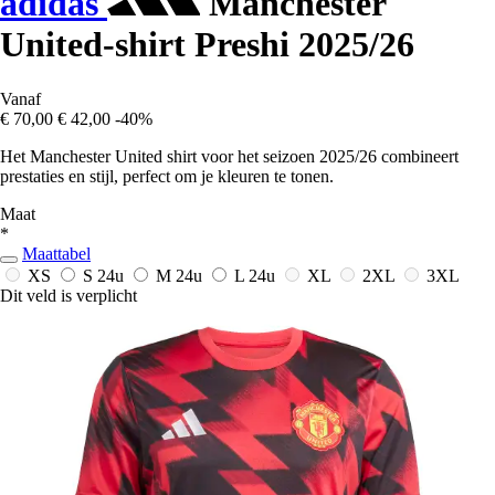
adidas
Manchester
United-shirt Preshi 2025/26
Vanaf
€ 70,00
€ 42,00
-40%
Het Manchester United shirt voor het seizoen 2025/26 combineert
prestaties en stijl, perfect om je kleuren te tonen.
Maat
*
Maattabel
XS
S
24u
M
24u
L
24u
XL
2XL
3XL
Dit veld is verplicht