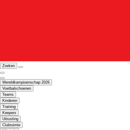
Zoeken
Wereldkampioenschap 2026
Voetbalschoenen
Teams
Kinderen
Training
Keepers
Uitrusting
Clubruimte