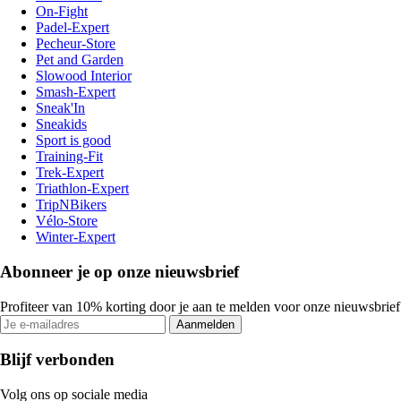
On-Fight
Padel-Expert
Pecheur-Store
Pet and Garden
Slowood Interior
Smash-Expert
Sneak'In
Sneakids
Sport is good
Training-Fit
Trek-Expert
Triathlon-Expert
TripNBikers
Vélo-Store
Winter-Expert
Abonneer je op onze nieuwsbrief
Profiteer van 10% korting door je aan te melden voor onze nieuwsbrief
Aanmelden
Blijf verbonden
Volg ons op sociale media