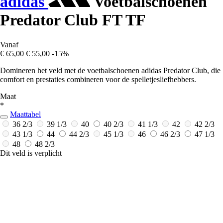
adidas
Voetbalschoenen
Predator Club FT TF
Vanaf
€ 65,00
€ 55,00
-15%
Domineren het veld met de voetbalschoenen adidas Predator Club, die
comfort en prestaties combineren voor de spelletjesliefhebbers.
Maat
*
Maattabel
36 2/3
39 1/3
40
40 2/3
41 1/3
42
42 2/3
43 1/3
44
44 2/3
45 1/3
46
46 2/3
47 1/3
48
48 2/3
Dit veld is verplicht