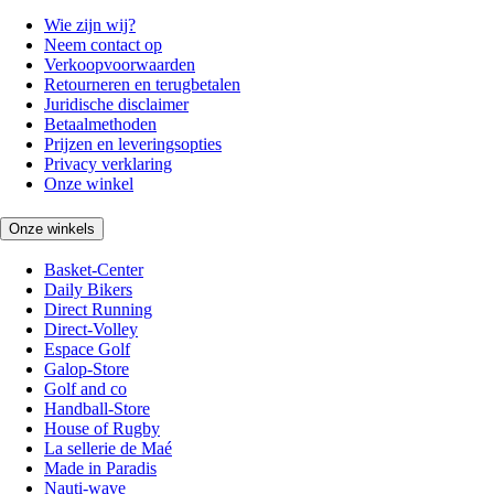
Wie zijn wij?
Neem contact op
Verkoopvoorwaarden
Retourneren en terugbetalen
Juridische disclaimer
Betaalmethoden
Prijzen en leveringsopties
Privacy verklaring
Onze winkel
Onze winkels
Basket-Center
Daily Bikers
Direct Running
Direct-Volley
Espace Golf
Galop-Store
Golf and co
Handball-Store
House of Rugby
La sellerie de Maé
Made in Paradis
Nauti-wave