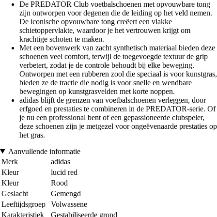
De PREDATOR Club voetbalschoenen met opvouwbare tong
zijn ontworpen voor degenen die de leiding op het veld nemen.
De iconische opvouwbare tong creëert een vlakke
schietoppervlakte, waardoor je het vertrouwen krijgt om
krachtige schoten te maken.
Met een bovenwerk van zacht synthetisch materiaal bieden deze
schoenen veel comfort, terwijl de toegevoegde textuur de grip
verbetert, zodat je de controle behoudt bij elke beweging.
Ontworpen met een rubberen zool die speciaal is voor kunstgras,
bieden ze de tractie die nodig is voor snelle en wendbare
bewegingen op kunstgrasvelden met korte noppen.
adidas blijft de grenzen van voetbalschoenen verleggen, door
erfgoed en prestaties te combineren in de PREDATOR-serie. Of
je nu een professional bent of een gepassioneerde clubspeler,
deze schoenen zijn je metgezel voor ongeëvenaarde prestaties op
het gras.
Aanvullende informatie
Merk
adidas
Kleur
lucid red
Kleur
Rood
Geslacht
Gemengd
Leeftijdsgroep
Volwassene
Karakteristiek
Gestabiliseerde grond