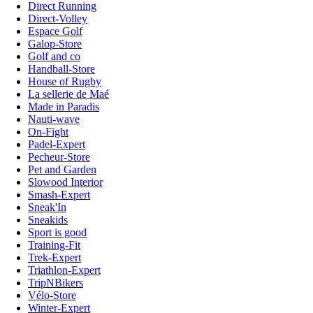
Direct Running
Direct-Volley
Espace Golf
Galop-Store
Golf and co
Handball-Store
House of Rugby
La sellerie de Maé
Made in Paradis
Nauti-wave
On-Fight
Padel-Expert
Pecheur-Store
Pet and Garden
Slowood Interior
Smash-Expert
Sneak'In
Sneakids
Sport is good
Training-Fit
Trek-Expert
Triathlon-Expert
TripNBikers
Vélo-Store
Winter-Expert