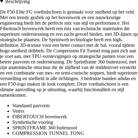
Beschrijving
De F50 Elite FG voetbalschoen is gemaakt voor snelheid op het veld.
Met een trendy grafiek op het bovenwerk en een nauwkeurige
engineering biedt het de perfecte mix van stijl en performance. Het
Fibertouch bovenwerk heeft een mix van technische materialen die
superieure ondersteuning en een zacht gevoel bieden, met 3D-lijnen op
strategische plaatsen. De Sprintweb technologie heeft een high-
definition 3D-textuur voor een beter contact met de bal, vooral tijdens
hoge-snelheid dribbels. De Compression Fit Tunnel tong past zich aan
je voet aan, met TPU-verstevigingen op strategische punten voor een
betere pasvorm en ondersteuning. De Sprintframe 360 buitenzool, met
zijn anatomische structuur die de stijfheid van de middenvoet versterkt
en een combinatie van mes- en semi-conische noppen, biedt superieure
versnelling en snelheid in alle richtingen. 3 bedrukte banden adidas en
een F50-logo maken de look compleet. Deze voetbalschoen is een
slimme aanvulling op je uitrusting, waarbij functionaliteit en stijl
samenkomen.
Standaard pasvorm
Veters
FIBERTOUCH bovenwerk
Synthetische voering
SPRINTFRAME 360 buitenzool
COMPRESSION TUNNEL TONG