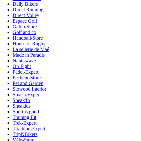
Daily Bikers
Direct Running
Direct-Volley
Espace Golf
Galop-Store
Golf and co
Handball-Store
House of Rugby
La sellerie de Maé
Made in Paradis
Nauti-wave
On-Fight
Padel-Expert
Pecheur-Store
Pet and Garden
Slowood Interior
Smash-Expert
Sneak'In
Sneakids
Sport is good
Training-Fit
Trek-Expert
Triathlon-Expert
TripNBikers
Vélo-Store