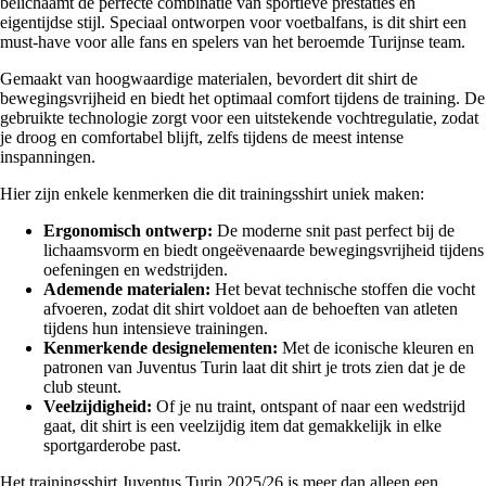
belichaamt de perfecte combinatie van sportieve prestaties en
eigentijdse stijl. Speciaal ontworpen voor voetbalfans, is dit shirt een
must-have voor alle fans en spelers van het beroemde Turijnse team.
Gemaakt van hoogwaardige materialen, bevordert dit shirt de
bewegingsvrijheid en biedt het optimaal comfort tijdens de training. De
gebruikte technologie zorgt voor een uitstekende vochtregulatie, zodat
je droog en comfortabel blijft, zelfs tijdens de meest intense
inspanningen.
Hier zijn enkele kenmerken die dit trainingsshirt uniek maken:
Ergonomisch ontwerp:
De moderne snit past perfect bij de
lichaamsvorm en biedt ongeëvenaarde bewegingsvrijheid tijdens
oefeningen en wedstrijden.
Ademende materialen:
Het bevat technische stoffen die vocht
afvoeren, zodat dit shirt voldoet aan de behoeften van atleten
tijdens hun intensieve trainingen.
Kenmerkende designelementen:
Met de iconische kleuren en
patronen van Juventus Turin laat dit shirt je trots zien dat je de
club steunt.
Veelzijdigheid:
Of je nu traint, ontspant of naar een wedstrijd
gaat, dit shirt is een veelzijdig item dat gemakkelijk in elke
sportgarderobe past.
Het trainingsshirt Juventus Turin 2025/26 is meer dan alleen een