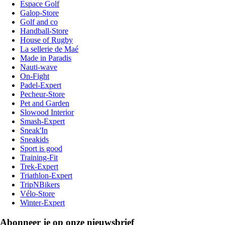
Espace Golf
Galop-Store
Golf and co
Handball-Store
House of Rugby
La sellerie de Maé
Made in Paradis
Nauti-wave
On-Fight
Padel-Expert
Pecheur-Store
Pet and Garden
Slowood Interior
Smash-Expert
Sneak'In
Sneakids
Sport is good
Training-Fit
Trek-Expert
Triathlon-Expert
TripNBikers
Vélo-Store
Winter-Expert
Abonneer je op onze nieuwsbrief