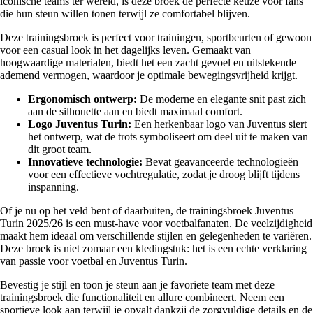
iconische teams ter wereld, is deze broek de perfecte keuze voor fans
die hun steun willen tonen terwijl ze comfortabel blijven.
Deze trainingsbroek is perfect voor trainingen, sportbeurten of gewoon
voor een casual look in het dagelijks leven. Gemaakt van
hoogwaardige materialen, biedt het een zacht gevoel en uitstekende
ademend vermogen, waardoor je optimale bewegingsvrijheid krijgt.
Ergonomisch ontwerp:
De moderne en elegante snit past zich
aan de silhouette aan en biedt maximaal comfort.
Logo Juventus Turin:
Een herkenbaar logo van Juventus siert
het ontwerp, wat de trots symboliseert om deel uit te maken van
dit groot team.
Innovatieve technologie:
Bevat geavanceerde technologieën
voor een effectieve vochtregulatie, zodat je droog blijft tijdens
inspanning.
Of je nu op het veld bent of daarbuiten, de trainingsbroek Juventus
Turin 2025/26 is een must-have voor voetbalfanaten. De veelzijdigheid
maakt hem ideaal om verschillende stijlen en gelegenheden te variëren.
Deze broek is niet zomaar een kledingstuk: het is een echte verklaring
van passie voor voetbal en Juventus Turin.
Bevestig je stijl en toon je steun aan je favoriete team met deze
trainingsbroek die functionaliteit en allure combineert. Neem een
sportieve look aan terwijl je opvalt dankzij de zorgvuldige details en de