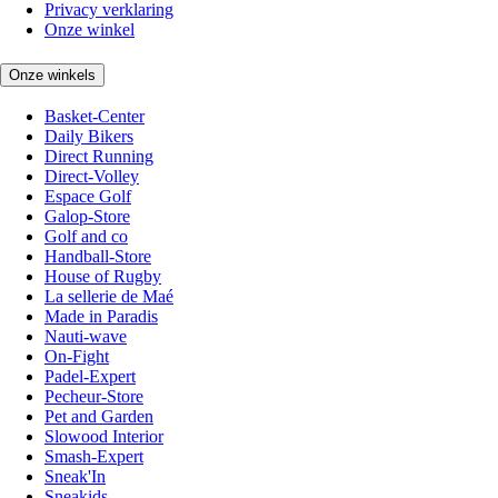
Privacy verklaring
Onze winkel
Onze winkels
Basket-Center
Daily Bikers
Direct Running
Direct-Volley
Espace Golf
Galop-Store
Golf and co
Handball-Store
House of Rugby
La sellerie de Maé
Made in Paradis
Nauti-wave
On-Fight
Padel-Expert
Pecheur-Store
Pet and Garden
Slowood Interior
Smash-Expert
Sneak'In
Sneakids