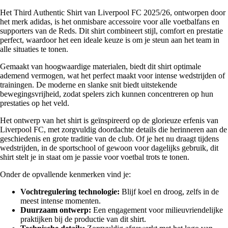
Het Third Authentic Shirt van Liverpool FC 2025/26, ontworpen door
het merk adidas, is het onmisbare accessoire voor alle voetbalfans en
supporters van de Reds. Dit shirt combineert stijl, comfort en prestatie
perfect, waardoor het een ideale keuze is om je steun aan het team in
alle situaties te tonen.
Gemaakt van hoogwaardige materialen, biedt dit shirt optimale
ademend vermogen, wat het perfect maakt voor intense wedstrijden of
trainingen. De moderne en slanke snit biedt uitstekende
bewegingsvrijheid, zodat spelers zich kunnen concentreren op hun
prestaties op het veld.
Het ontwerp van het shirt is geïnspireerd op de glorieuze erfenis van
Liverpool FC, met zorgvuldig doordachte details die herinneren aan de
geschiedenis en grote traditie van de club. Of je het nu draagt tijdens
wedstrijden, in de sportschool of gewoon voor dagelijks gebruik, dit
shirt stelt je in staat om je passie voor voetbal trots te tonen.
Onder de opvallende kenmerken vind je:
Vochtregulering technologie:
Blijf koel en droog, zelfs in de
meest intense momenten.
Duurzaam ontwerp:
Een engagement voor milieuvriendelijke
praktijken bij de productie van dit shirt.