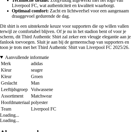
Technische details:
Zorgvuldig afgewerkt met het logo van
Liverpool FC, wat authenticiteit en kwaliteit waarborgt.
Optimaal comfort:
Zacht en lichtweefsel voor een aangenaam
draaggevoel gedurende de dag.
Dit shirt is een uitstekende keuze voor supporters die op willen vallen
terwijl ze comfortabel blijven. Of je nu in het stadion bent of voor je
scherm, dit Third Authentic Shirt zal zeker een vleugje elegantie aan je
fanlook toevoegen. Sluit je aan bij de gemeenschap van supporters en
toon je trots met het Third Authentic Shirt van Liverpool FC 2025/26.
Aanvullende informatie
Merk
adidas
Kleur
seagre
Kleur
Groen
Geslacht
Man
Leeftijdsgroep
Volwassene
Assortiment
Matchwear
Hoofdmateriaal
polyester
Team
Liverpool FC
Loading...
Loading...