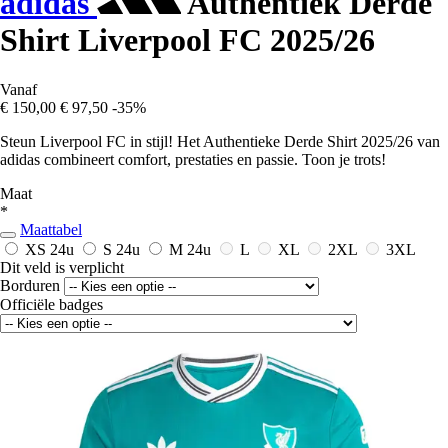
adidas
Authentiek Derde
Shirt Liverpool FC 2025/26
Vanaf
€ 150,00
€ 97,50
-35%
Steun Liverpool FC in stijl! Het Authentieke Derde Shirt 2025/26 van
adidas combineert comfort, prestaties en passie. Toon je trots!
Maat
*
Maattabel
XS
24u
S
24u
M
24u
L
XL
2XL
3XL
Dit veld is verplicht
Borduren
Officiële badges