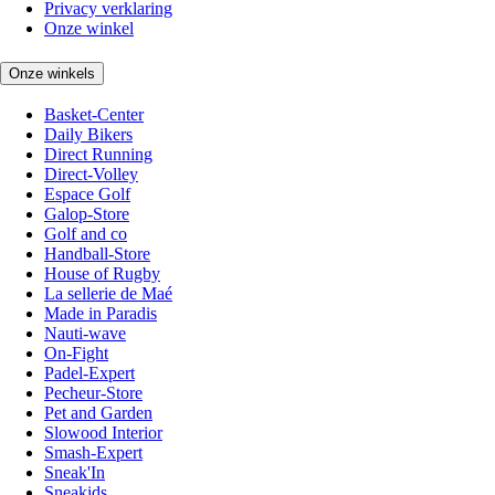
Privacy verklaring
Onze winkel
Onze winkels
Basket-Center
Daily Bikers
Direct Running
Direct-Volley
Espace Golf
Galop-Store
Golf and co
Handball-Store
House of Rugby
La sellerie de Maé
Made in Paradis
Nauti-wave
On-Fight
Padel-Expert
Pecheur-Store
Pet and Garden
Slowood Interior
Smash-Expert
Sneak'In
Sneakids