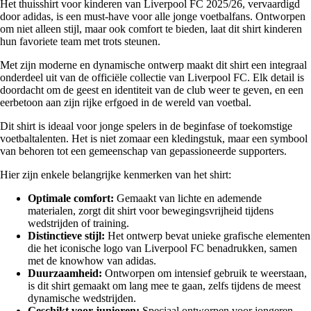
Het thuisshirt voor kinderen van Liverpool FC 2025/26, vervaardigd
door adidas, is een must-have voor alle jonge voetbalfans. Ontworpen
om niet alleen stijl, maar ook comfort te bieden, laat dit shirt kinderen
hun favoriete team met trots steunen.
Met zijn moderne en dynamische ontwerp maakt dit shirt een integraal
onderdeel uit van de officiële collectie van Liverpool FC. Elk detail is
doordacht om de geest en identiteit van de club weer te geven, en een
eerbetoon aan zijn rijke erfgoed in de wereld van voetbal.
Dit shirt is ideaal voor jonge spelers in de beginfase of toekomstige
voetbaltalenten. Het is niet zomaar een kledingstuk, maar een symbool
van behoren tot een gemeenschap van gepassioneerde supporters.
Hier zijn enkele belangrijke kenmerken van het shirt:
Optimale comfort:
Gemaakt van lichte en ademende
materialen, zorgt dit shirt voor bewegingsvrijheid tijdens
wedstrijden of training.
Distinctieve stijl:
Het ontwerp bevat unieke grafische elementen
die het iconische logo van Liverpool FC benadrukken, samen
met de knowhow van adidas.
Duurzaamheid:
Ontworpen om intensief gebruik te weerstaan,
is dit shirt gemaakt om lang mee te gaan, zelfs tijdens de meest
dynamische wedstrijden.
Geschikt voor junioren:
Speciaal ontworpen voor jongeren,