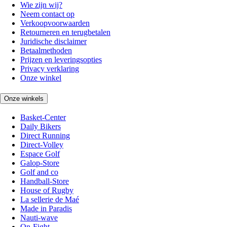
Wie zijn wij?
Neem contact op
Verkoopvoorwaarden
Retourneren en terugbetalen
Juridische disclaimer
Betaalmethoden
Prijzen en leveringsopties
Privacy verklaring
Onze winkel
Onze winkels
Basket-Center
Daily Bikers
Direct Running
Direct-Volley
Espace Golf
Galop-Store
Golf and co
Handball-Store
House of Rugby
La sellerie de Maé
Made in Paradis
Nauti-wave
On-Fight