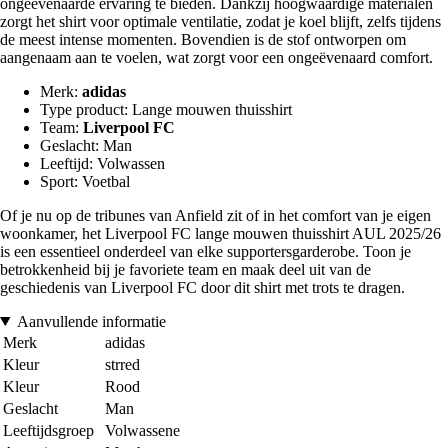
ongeëvenaarde ervaring te bieden. Dankzij hoogwaardige materialen
zorgt het shirt voor optimale ventilatie, zodat je koel blijft, zelfs tijdens
de meest intense momenten. Bovendien is de stof ontworpen om
aangenaam aan te voelen, wat zorgt voor een ongeëvenaard comfort.
Merk:
adidas
Type product: Lange mouwen thuisshirt
Team:
Liverpool FC
Geslacht: Man
Leeftijd: Volwassen
Sport: Voetbal
Of je nu op de tribunes van Anfield zit of in het comfort van je eigen
woonkamer, het Liverpool FC lange mouwen thuisshirt AUL 2025/26
is een essentieel onderdeel van elke supportersgarderobe. Toon je
betrokkenheid bij je favoriete team en maak deel uit van de
geschiedenis van Liverpool FC door dit shirt met trots te dragen.
Aanvullende informatie
Merk
adidas
Kleur
strred
Kleur
Rood
Geslacht
Man
Leeftijdsgroep
Volwassene