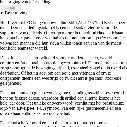
bevestiging van je bestelling
Loading...
Beschrijving
Het Liverpool FC lange mouwen thuisshirt AUL 2025/26 is veel meer
dan alleen een kledingstuk; het is een echt stukje viering voor alle
supporters van de Reds. Ontworpen door het merk
adidas
, belichaamt
het zowel de passie voor voetbal als de moderne stijl, perfect voor alle
volwassen mannen die hun steun willen tonen aan een van de meest
iconische teams ter wereld.
Dit shirt is speciaal ontwikkeld voor de moderne speler, waarbij
comfort en functionaliteit worden gecombineerd. De moderne pasvorm
zorgt voor optimale bewegingsvrijheid, essentieel zowel op het veld als
daarbuiten. Of het nu gaat om een potje met vrienden of om te
ontspannen tijdens een wedstrijd op tv, dit shirt is geschikt voor elke
gelegenheid.
De lange mouwen geven een elegante uitstraling terwijl je beschermd
bent op frissere dagen, waardoor dit artikel een slimme keuze is het
hele jaar door. Het unieke ontwerp wordt verrijkt met het prestigieuze
logo van
Liverpool FC
, symbool van een rijke geschiedenis en een
onwrikbaar enthousiasme voor voetbal.
De technische kenmerken van dit shirt zijn ontworpen om een