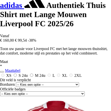
adidas
Authentiek Thuis
Shirt met Lange Mouwen
Liverpool FC 2025/26
Vanaf
€ 160,00
€ 99,54
-38%
Toon uw passie voor Liverpool FC met het lange mouwen thuisshirt,
dat comfort, moderne stijl en prestaties op het veld combineert.
Maat
*
Maattabel
XS
S
24u
M
24u
L
XL
2XL
Dit veld is verplicht
Borduren
Officiële badges