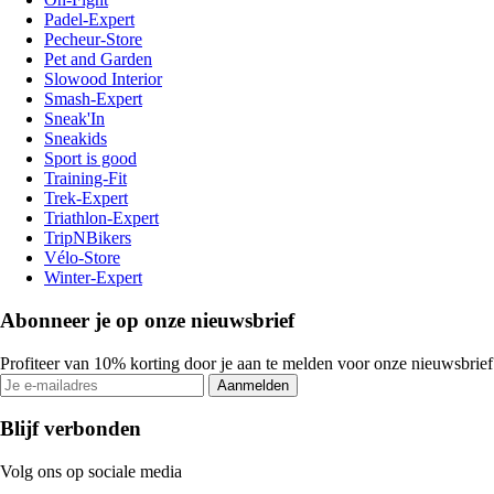
Padel-Expert
Pecheur-Store
Pet and Garden
Slowood Interior
Smash-Expert
Sneak'In
Sneakids
Sport is good
Training-Fit
Trek-Expert
Triathlon-Expert
TripNBikers
Vélo-Store
Winter-Expert
Abonneer je op onze nieuwsbrief
Profiteer van 10% korting door je aan te melden voor onze nieuwsbrief
Aanmelden
Blijf verbonden
Volg ons op sociale media