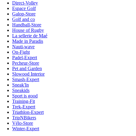
Direct-Volley
Espace Golf
Galop-Store
Golf and co
Handball-Store
House of Rugby
La sellerie de Maé
Made in Paradis
Nauti-wave
On-Fight
Padel-Expert
Pecheur-Store
Pet and Garden
Slowood Interior
Smash-Expert
Sneak'In
Sneakids
Sport is good
Training-Fit
Trek-Expert
Triathlon-Expert
TripNBikers
Vélo-Store
Winter-Expert