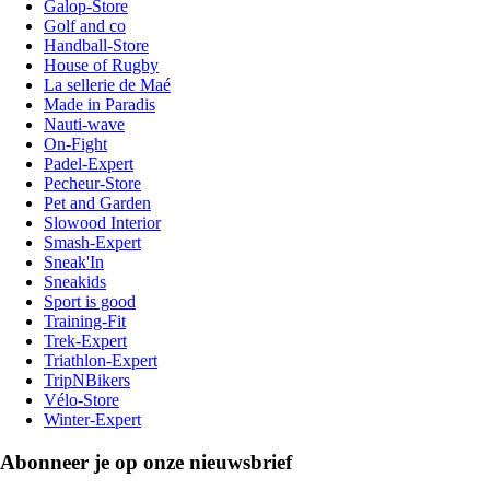
Galop-Store
Golf and co
Handball-Store
House of Rugby
La sellerie de Maé
Made in Paradis
Nauti-wave
On-Fight
Padel-Expert
Pecheur-Store
Pet and Garden
Slowood Interior
Smash-Expert
Sneak'In
Sneakids
Sport is good
Training-Fit
Trek-Expert
Triathlon-Expert
TripNBikers
Vélo-Store
Winter-Expert
Abonneer je op onze nieuwsbrief