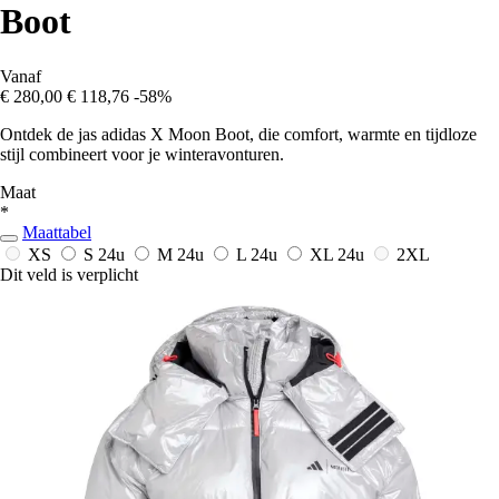
Boot
Vanaf
€ 280,00
€ 118,76
-58%
Ontdek de jas adidas X Moon Boot, die comfort, warmte en tijdloze
stijl combineert voor je winteravonturen.
Maat
*
Maattabel
XS
S
24u
M
24u
L
24u
XL
24u
2XL
Dit veld is verplicht