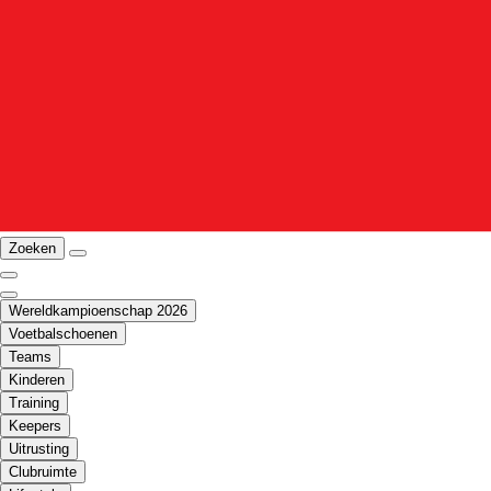
Zoeken
Wereldkampioenschap 2026
Voetbalschoenen
Teams
Kinderen
Training
Keepers
Uitrusting
Clubruimte