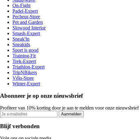
On-Fight
Padel-Expert
Pecheur-Store
Pet and Garden
Slowood Interior
Smash-Expert
Sneak'In
Sneakids
Sport is good
Training-Fit
Trek-Expert
Triathlon-Expert
TripNBikers
Vélo-Store
Winter-Expert
Abonneer je op onze nieuwsbrief
Profiteer van 10% korting door je aan te melden voor onze nieuwsbrief
Aanmelden
Blijf verbonden
Volg ons op sociale media