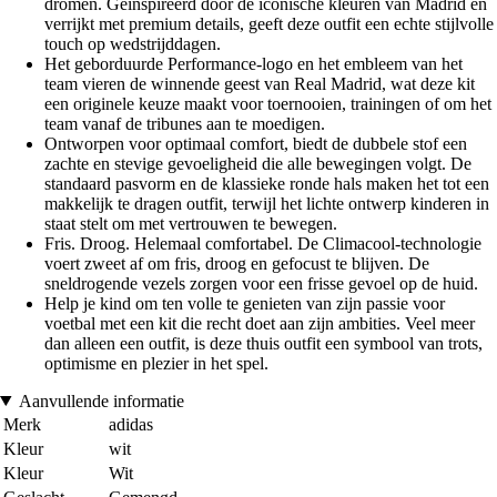
dromen. Geïnspireerd door de iconische kleuren van Madrid en
verrijkt met premium details, geeft deze outfit een echte stijlvolle
touch op wedstrijddagen.
Het geborduurde Performance-logo en het embleem van het
team vieren de winnende geest van Real Madrid, wat deze kit
een originele keuze maakt voor toernooien, trainingen of om het
team vanaf de tribunes aan te moedigen.
Ontworpen voor optimaal comfort, biedt de dubbele stof een
zachte en stevige gevoeligheid die alle bewegingen volgt. De
standaard pasvorm en de klassieke ronde hals maken het tot een
makkelijk te dragen outfit, terwijl het lichte ontwerp kinderen in
staat stelt om met vertrouwen te bewegen.
Fris. Droog. Helemaal comfortabel. De Climacool-technologie
voert zweet af om fris, droog en gefocust te blijven. De
sneldrogende vezels zorgen voor een frisse gevoel op de huid.
Help je kind om ten volle te genieten van zijn passie voor
voetbal met een kit die recht doet aan zijn ambities. Veel meer
dan alleen een outfit, is deze thuis outfit een symbool van trots,
optimisme en plezier in het spel.
Aanvullende informatie
Merk
adidas
Kleur
wit
Kleur
Wit